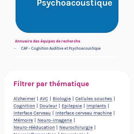
Psychoacoustique
Je suis un patient ou un
Je cherche un financement
proche
Annuaire des équipes de recherche
CAP – Cognition Auditive et Psychoacoustique
Filtrer par thématique
Je souhaite aider Neurodis
Je suis une entreprise
Alzheimer
AVC
Biologie
Cellules souches
Cognition
Douleur
Epilepsie
Implants
Interface Cerveau
Interface cerveau machine
Mémoire
Neuro-imagerie
Neuro-rééducation
Neurochirurgie