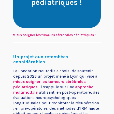
pédiatriques !
Je suis un patient ou un
Je cherche un financement
proche
Mieux soigner les tumeurs cérébrales pédiatriques !
Un projet aux retombées
considérables
La Fondation Neurodis a choisi de soutenir
Je souhaite aider Neurodis
Je suis une entreprise
depuis 2023 un projet mené à Lyon qui vise à
mieux soigner les tumeurs cérébrales
pédiatriques
. Il s’appuie sur une
approche
multimodale
utilisant, en post-opératoire, des
évaluations neuropsychologiques
longitudinales pour monitorer la récupération
; en pré-opératoire, des méthodes d’IRM haute
définition pour localiser précisément les