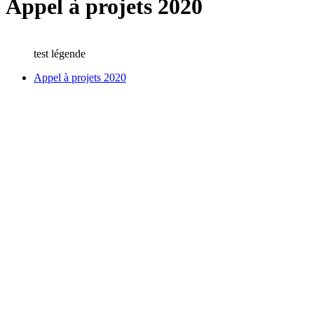
Appel à projets 2020
test légende
Appel à projets 2020
La Fondation Neurodis a lancé en 2020 un appel à projets « recherche
Ils ont été relus par le Comité Exécutif et par des rapporteurs extérieu
travaux. Ceux-ci sont actuellement en cours.
La maladie de Parkinson et le sommeil
Le Dr Patrice Fort (CRNL) va lier les troubles du sommeil et la mal
Disorder ou RBD) qui l’anticipe d’une dizaine d’années. Il y a donc 
les neurones déficients responsables de l’apparition du RBD les mécan
perspectives pour l’élaboration de stratégies neuroprotectrices pour a
Le Dr Patrice Fort
Sclérose en plaques et IRM à ultra-haut 