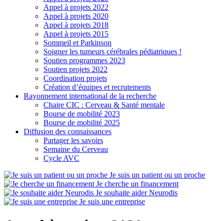
Appel à projets 2022
Appel à projets 2020
Appel à projets 2018
Appel à projets 2015
Sommeil et Parkinson
Soigner les tumeurs cérébrales pédiatriques !
Soutien programmes 2023
Soutien projets 2022
Coordination projets
Création d’équipes et recrutements
Rayonnement international de la recherche
Chaire CIC : Cerveau & Santé mentale
Bourse de mobilité 2023
Bourse de mobilité 2025
Diffusion des connaissances
Partager les savoirs
Semaine du Cerveau
Cycle AVC
Je suis un patient ou un proche
Je cherche un financement
Je souhaite aider Neurodis
Je suis une entreprise