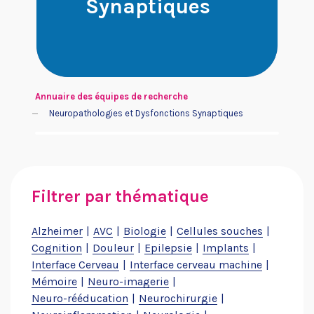
Synaptiques
Je suis un patient ou un
Je cherche un financement
proche
Annuaire des équipes de recherche
Neuropathologies et Dysfonctions Synaptiques
Filtrer par thématique
Je souhaite aider Neurodis
Je suis une entreprise
Alzheimer
AVC
Biologie
Cellules souches
Cognition
Douleur
Epilepsie
Implants
Interface Cerveau
Interface cerveau machine
Mémoire
Neuro-imagerie
Neuro-rééducation
Neurochirurgie