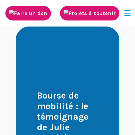
Découvrez Neurodis
Innovation scientifique
Rayonnement international de la
recherche
Bourse de
mobilité : le
Diffusion des connaissances
témoignage
de Julie