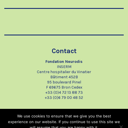
Contact
Fondation Neurodis
INSERM
Centre hospitalier du Vinatier
Bâtiment 452B
95 boulevard Pinel
F 69675 Bron Cedex
+33 (0)4 72 13 88 73
+33 (0)6 79 00 48 52
We use cookies to ensure that we give you the best
Accueil
Contact
Agenda
Tous les projets
experience on our website. If you continue to use this site we
Paramétrer les cookies
will assume that you are happy with it.