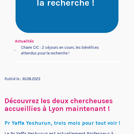
la recherche !
Je suis un patient ou un
Je cherche un financement
proche
Actualités
Chaire CIC : 2 séjours en cours, les bénéfices
attendus pour la recherche !
Publié le : 30.08.2023
Je souhaite aider Neurodis
Je suis une entreprise
Découvrez les deux chercheuses
accueillies à Lyon maintenant !
Pr Yaffa Yeshurun, trois mois pour tout voir !
Le Pr Yaffa Yeshurun est actuellement Professeur à