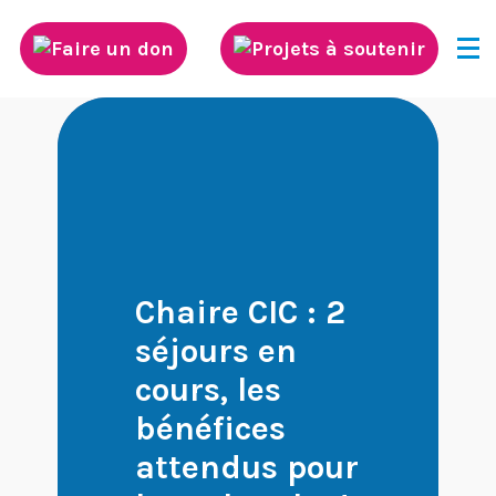
Découvrez Neurodis
Innovation scientifique
Rayonnement international de la
Chaire CIC : 2
recherche
séjours en
cours, les
Diffusion des connaissances
bénéfices
attendus pour